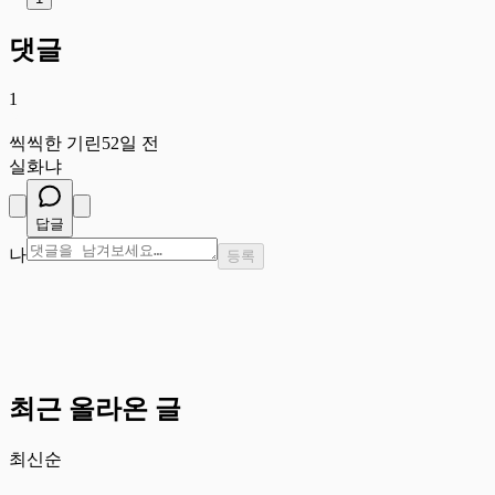
댓글
1
씩
씩씩한 기린
52일 전
실화냐
답글
나
등록
최근 올라온 글
최신순