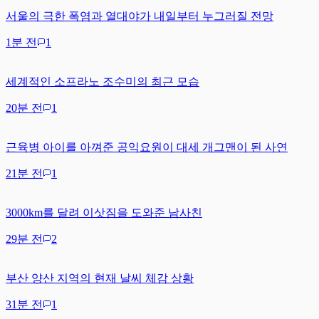
서울의 극한 폭염과 열대야가 내일부터 누그러질 전망
1분 전
1
세계적인 소프라노 조수미의 최근 모습
20분 전
1
근육병 아이를 아껴준 공익요원이 대세 개그맨이 된 사연
21분 전
1
3000km를 달려 이삿짐을 도와준 남사친
29분 전
2
부산 양산 지역의 현재 날씨 체감 상황
31분 전
1