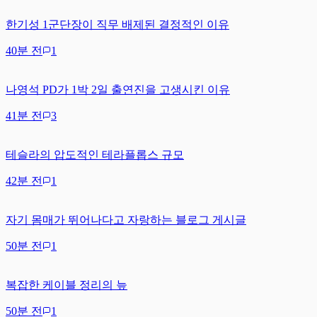
한기성 1군단장이 직무 배제된 결정적인 이유
40분 전
1
나영석 PD가 1박 2일 출연진을 고생시킨 이유
41분 전
3
테슬라의 압도적인 테라플롭스 규모
42분 전
1
자기 몸매가 뛰어나다고 자랑하는 블로그 게시글
50분 전
1
복잡한 케이블 정리의 늪
50분 전
1