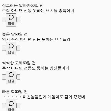
싱
싱그러운 알파카
60일 전
주작 아니면 선동 못하는 ㅂㅅ들 종특이네
답글
높
높은 말
60일 전
역시 주작 아니면 선동 못하는 ㅂㅅ들임
답글
씩
씩씩한 고래
60일 전
주작 아니면 선동도 못하는 병신들이네
답글
빠
빠른 학
60일 전
ㅋㅋㅋㅋㅋ 미친놈들인가 애엄마도 같이 갔겠네
답글