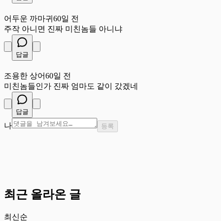
어
어두운 까마귀
60일 전
주작 아니면 진짜 미친놈들 아니냐
답글
조
조용한 상어
60일 전
미친놈들인가 진짜 엄마도 같이 갔겠네
답글
나
등록
최근 올라온 글
최신순