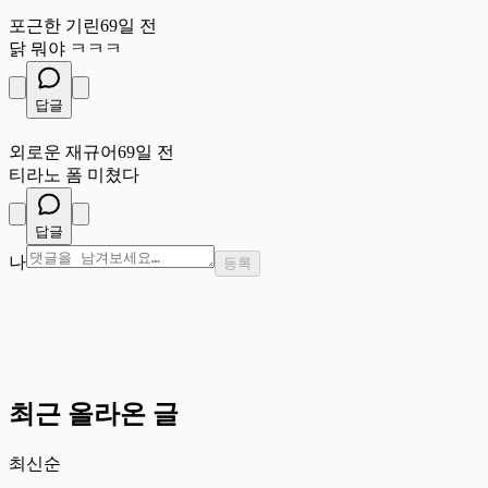
포
포근한 기린
69일 전
닭 뭐야 ㅋㅋㅋ
답글
외
외로운 재규어
69일 전
티라노 폼 미쳤다
답글
나
등록
최근 올라온 글
최신순