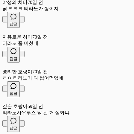
야생의 치타
70일 전
닭 ㅋㅋㅋ 티라노가 짱이지
답글
자
자유로운 하마
70일 전
티라노 폼 미쳤네
답글
영
영리한 호랑이
70일 전
ㄹㅇ 티라노가 다 씹어먹었네
답글
깊
깊은 호랑이
69일 전
티라노사우루스 닭 된 거 실화냐
답글