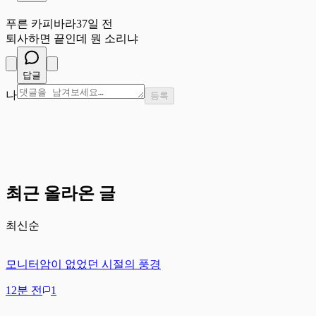
푸
푸른 카피바라
37일 전
퇴사하면 끝인데 뭔 소리냐
답글
나
등록
최근 올라온 글
최신순
모니터암이 없었던 시절의 풍경
12분 전
1