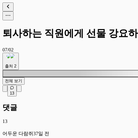
퇴사하는 직원에게 선물 강요하
07/02
출처
2
전체 보기
13
댓글
13
어
어두운 다람쥐
37일 전