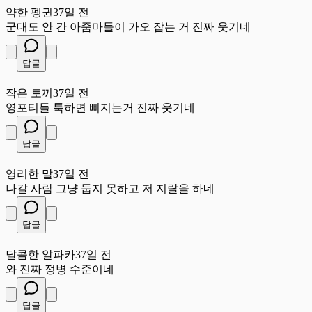
약한 펭귄
37일 전
군대도 안 간 아줌마들이 가오 잡는 거 진짜 웃기네
답글
작
작은 토끼
37일 전
영포티들 툭하면 삐지는거 진짜 웃기네
답글
영
영리한 말
37일 전
나갈 사람 그냥 둡지 못하고 저 지랄을 하네
답글
달
달콤한 알파카
37일 전
와 진짜 정병 수준이네
답글