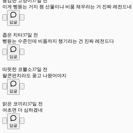
용감한 고양이
37일 전
이게 삥뜯는 거지 뭔 선물이냐 비품 채우라는 거 진짜 레전드네
답글
좁
좁은 치타
37일 전
삥뜯는 수준인데 비품까지 챙기라는 건 진짜 레전드다
답글
따
따뜻한 코뿔소
37일 전
팔콘펀치라도 꽂고 나왔어야지
답글
맑
맑은 코끼리
37일 전
여초면 더 심하겠네
답글
약