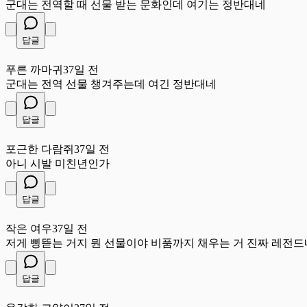
군대는 전역할 때 선물 받는 문화인데 여기는 정반대네
답글
푸
푸른 까마귀
37일 전
군대는 전역 선물 챙겨주는데 여긴 정반대네
답글
포
포근한 다람쥐
37일 전
아니 시발 미친년인가
답글
작
작은 여우
37일 전
저게 삥뜯는 거지 뭔 선물이야 비품까지 채우는 거 진짜 레전드
답글
용