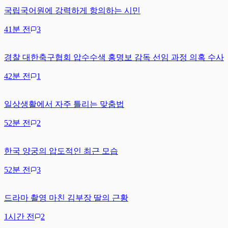
국립국어원에 강력하게 항의하는 시민
41분 전
3
경찰 대한축구협회 압수수색 홍명보 감독 선임 과정 의혹 수사
42분 전
1
일상생활에서 자주 틀리는 맞춤법
52분 전
2
한국 양궁의 압도적인 최근 모습
52분 전
3
드라마 촬영 마친 김부장 딸의 근황
1시간 전
2