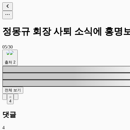
정몽규 회장 사퇴 소식에 홍명
05/30
출처
2
전체 보기
4
댓글
4