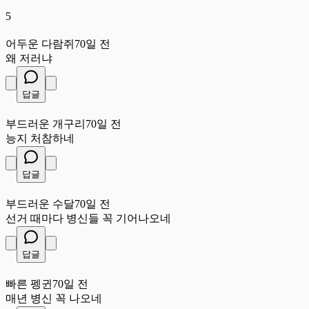
5
어
어두운 다람쥐
70일 전
왜 저러냐
답글
부
부드러운 개구리
70일 전
능지 처참하네
답글
부
부드러운 수달
70일 전
선거 때마다 병신들 꼭 기어나오네
답글
빠
빠른 펭귄
70일 전
매년 병신 꼭 나오네