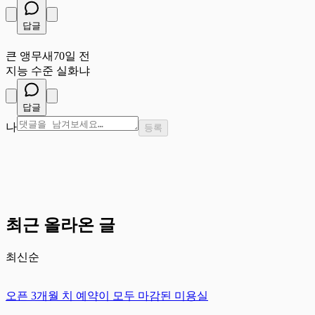
답글
큰
큰 앵무새
70일 전
지능 수준 실화냐
답글
나
등록
최근 올라온 글
최신순
오픈 3개월 치 예약이 모두 마감된 미용실