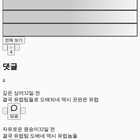
전체 보기
4
댓글
4
깊
깊은 상어
32일 전
결국 유럽팀들로 도배되네 역시 끗판은 유럽
답글
자
자유로운 원숭이
32일 전
결국 유럽팀 도배네 역시 유럽놈들