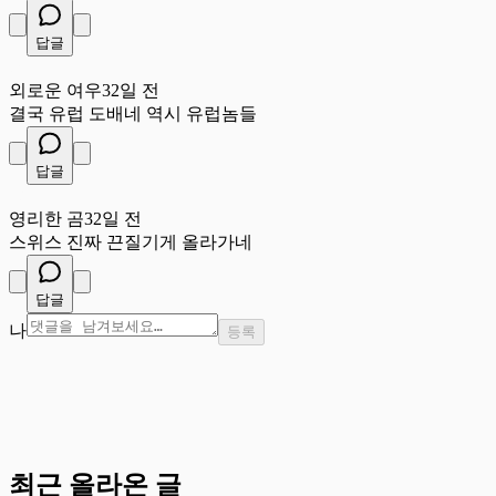
답글
외
외로운 여우
32일 전
결국 유럽 도배네 역시 유럽놈들
답글
영
영리한 곰
32일 전
스위스 진짜 끈질기게 올라가네
답글
나
등록
최근 올라온 글