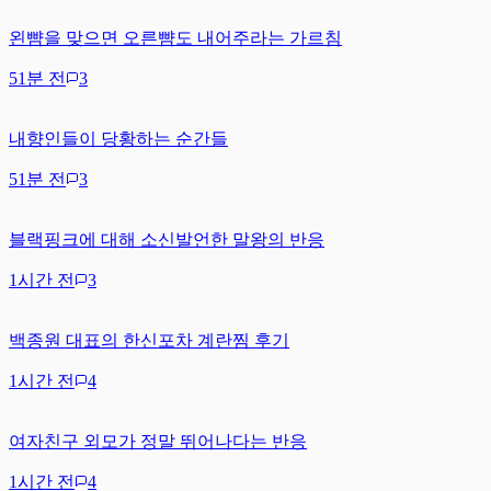
왼뺨을 맞으면 오른뺨도 내어주라는 가르침
51분 전
3
내향인들이 당황하는 순간들
51분 전
3
블랙핑크에 대해 소신발언한 말왕의 반응
1시간 전
3
백종원 대표의 한신포차 계란찜 후기
1시간 전
4
여자친구 외모가 정말 뛰어나다는 반응
1시간 전
4