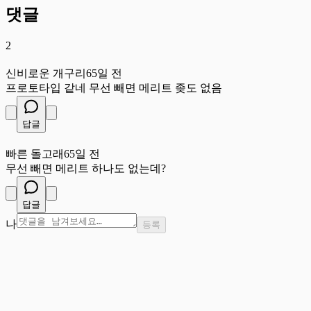
댓글
2
신
신비로운 개구리
65일 전
프로토타입 같네 무선 빼면 메리트 좆도 없음
답글
빠
빠른 돌고래
65일 전
무선 빼면 메리트 하나도 없는데?
답글
나
등록