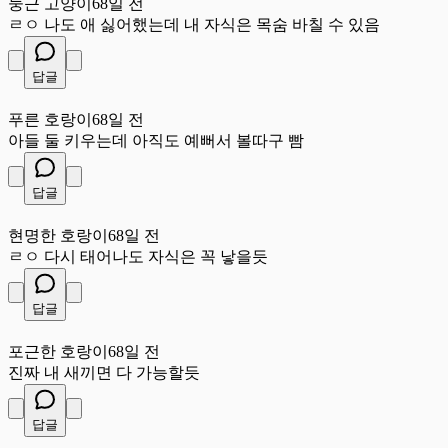
둥근 고양이
68일 전
ㄹㅇ 나도 애 싫어했는데 내 자식은 목숨 바칠 수 있음
답글
푸
푸른 호랑이
68일 전
아들 둘 키우는데 아직도 예뻐서 볼따구 빰
답글
현
현명한 호랑이
68일 전
ㄹㅇ 다시 태어나도 자식은 꼭 낳을듯
답글
포
포근한 호랑이
68일 전
진짜 내 새끼면 다 가능할듯
답글
싱