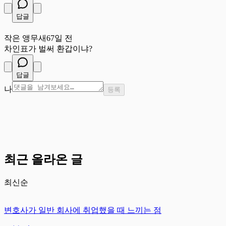
답글
작
작은 앵무새
67일 전
차인표가 벌써 환갑이냐?
답글
나
등록
최근 올라온 글
최신순
변호사가 일반 회사에 취업했을 때 느끼는 점