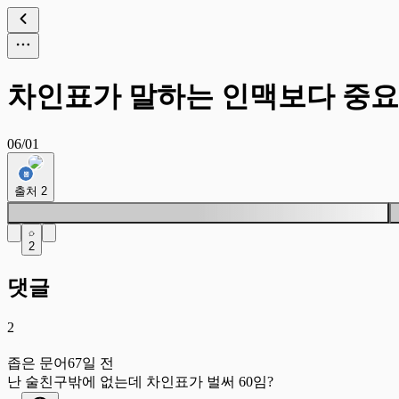
차인표가 말하는 인맥보다 중요
06/01
출처
2
2
댓글
2
좁
좁은 문어
67일 전
난 술친구밖에 없는데 차인표가 벌써 60임?