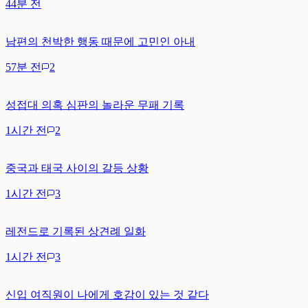
44분 전
남편의 천박한 행동 때문에 고민인 아내
57분 전
2
성접대 의혹 심판의 놀라운 무패 기록
1시간 전
2
중국과 태국 사이의 갈등 상황
1시간 전
3
레전드로 기록된 상견례 일화
1시간 전
3
신입 여직원이 나에게 호감이 있는 것 같다