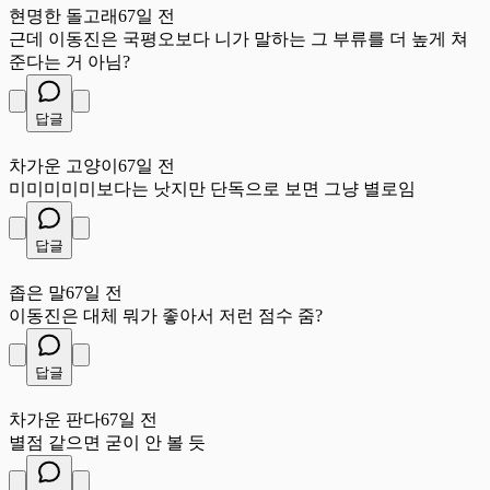
현명한 돌고래
67일 전
근데 이동진은 국평오보다 니가 말하는 그 부류를 더 높게 쳐
준다는 거 아님?
답글
차
차가운 고양이
67일 전
미미미미미보다는 낫지만 단독으로 보면 그냥 별로임
답글
좁
좁은 말
67일 전
이동진은 대체 뭐가 좋아서 저런 점수 줌?
답글
차
차가운 판다
67일 전
별점 같으면 굳이 안 볼 듯