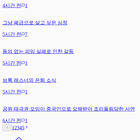
4시간 전
1
그냥 폐급으로 살고 싶은 심정
5시간 전
7
동의 없는 피임 실패로 인한 갈등
5시간 전
1
브록 레스너의 은퇴 소식
5시간 전
1
공원 태극권 모임이 중국인으로 오해받아 조리돌림당한 사연
6시간 전
1
1
2
3
4
5