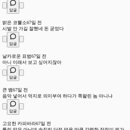
답글
밝
밝은 코뿔소
67일 전
시발 안 가길 잘했네 돈 굳었다
답글
날
날카로운 표범
67일 전
아니 이래서 보고 싶어지잖아
답글
큰
큰 뱀
67일 전
음악 넣어서 억지로 의미부여 하다가 쪽팔린 놈 아니냐
답글
고
고요한 카피바라
67일 전
틀린 말은 아닌데 솔직히 단점 덮을 만큼 강력한 장점이 뭐가