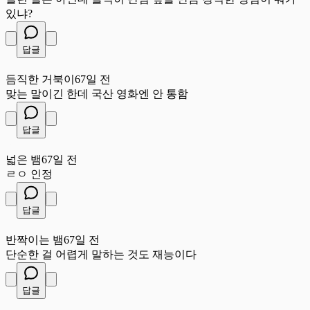
있냐?
답글
듬
듬직한 거북이
67일 전
맞는 말이긴 한데 국산 영화엔 안 통함
답글
넓
넓은 뱀
67일 전
ㄹㅇ 인정
답글
반
반짝이는 뱀
67일 전
단순한 걸 어렵게 말하는 것도 재능이다
답글
현