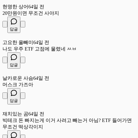
현
현명한 상어
64일 전
20만원이면 무조건 사야지
답글
고
고요한 올빼미
64일 전
나도 우주 ETF 고점에 물렸네 ㅆㅂ
답글
날
날카로운 사슴
64일 전
머스크 가즈아
답글
재
재치있는 곰
64일 전
빅테크 돈 빠지는게 이거 사려고 빼는거 아님? ETF 들어가면
무조건 떡상각이지