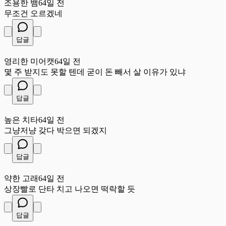
조용한 뱀
64일 전
무조건 오르겠네
답글
영
영리한 미어캣
64일 전
몇 주 받지도 못할 텐데 굳이 돈 빼서 살 이유가 있냐
답글
높
높은 치타
64일 전
그냥저냥 갖다 박으면 되겠지
답글
약
약한 고래
64일 전
상장빨로 단타 치고 나오면 떡락할 듯
답글