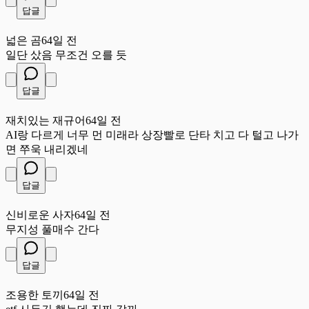
답글
넓
넓은 곰
64일 전
일단 샀음 무조건 오를 듯
답글
재
재치있는 재규어
64일 전
AI랑 다르게 너무 먼 미래라 상장빨로 단타 치고 다 털고 나가
면 쭈욱 내리겠네
답글
신
신비로운 사자
64일 전
무지성 풀매수 간다
답글
조
조용한 토끼
64일 전