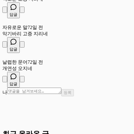
답글
자
자유로운 말
72일 전
악기바리 고증 지리네
답글
날
날렵한 문어
72일 전
개연성 오지네
답글
나
등록
최근 올라온 글