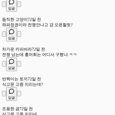
답글
듬
듬직한 고양이
72일 전
좌파정권이라 전쟁안나고 걍 오픈할듯?
답글
차
차가운 카피바라
72일 전
전쟁 났는데 홍어회는 어디서 구했냐 ㅋㅋ
답글
반
반짝이는 토끼
72일 전
식고문 고증 지리는데?
답글
조
조용한 곰
72일 전
식고문 고증 지리네