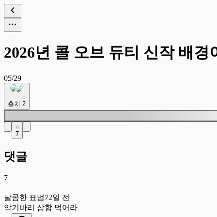
2026년 콜 오브 듀티 신작 배
05/29
출처
2
7
댓글
7
달
달콤한 표범
72일 전
악기바리 삼합 먹어라