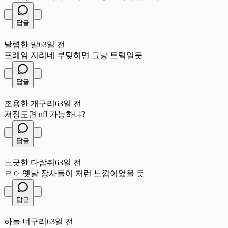
답글
날
날렵한 말
63일 전
프레임 지리네 부딪히면 그냥 트럭일듯
답글
조
조용한 개구리
63일 전
저정도면 nfl 가능하냐?
답글
느
느긋한 다람쥐
63일 전
ㄹㅇ 옛날 장사들이 저런 느낌이었을 듯
답글
하
하늘 너구리
63일 전