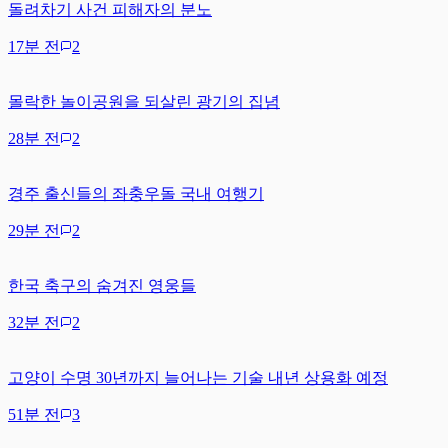
돌려차기 사건 피해자의 분노
17분 전
2
몰락한 놀이공원을 되살린 광기의 집념
28분 전
2
경주 출신들의 좌충우돌 국내 여행기
29분 전
2
한국 축구의 숨겨진 영웅들
32분 전
2
고양이 수명 30년까지 늘어나는 기술 내년 상용화 예정
51분 전
3