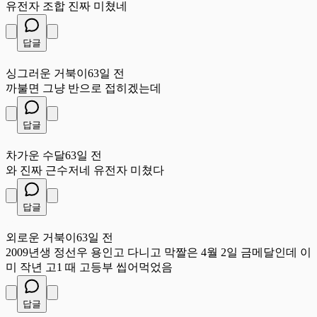
유전자 조합 진짜 미쳤네
답글
싱
싱그러운 거북이
63일 전
까불면 그냥 반으로 접히겠는데
답글
차
차가운 수달
63일 전
와 진짜 근수저네 유전자 미쳤다
답글
외
외로운 거북이
63일 전
2009년생 정선우 용인고 다니고 막짤은 4월 2일 금메달인데 이
미 작년 고1 때 고등부 씹어먹었음
답글