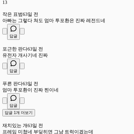
13
작
작은 표범
63일 전
아빠는 그렇다 쳐도 엄마 투포환은 진짜 레전드네
답글
포
포근한 판다
63일 전
유전자 개사기네 진짜
답글
푸
푸른 판다
63일 전
엄마 투포환이 진짜 찐이네
답글
답글 1개 더보기
재
재치있는 개
63일 전
프레임 미쳤네 부딪히면 그냥 트럭이겠는데