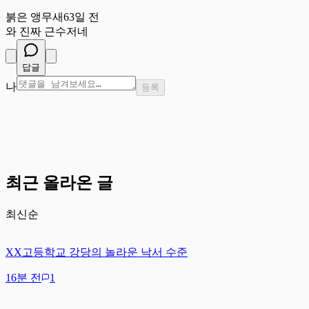
붉
붉은 앵무새
63일 전
와 진짜 근수저네
답글
나
등록
최근 올라온 글
최신순
XX고등학교 강당의 놀라운 낙서 수준
16분 전
1