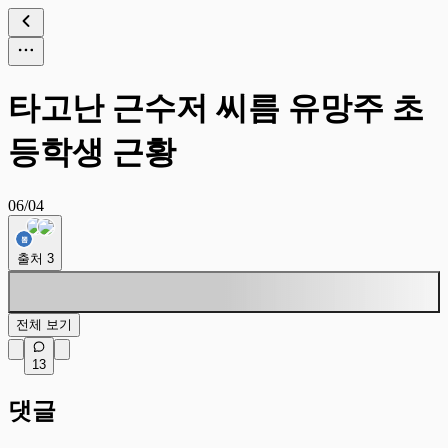
타고난 근수저 씨름 유망주 초
등학생 근황
06/04
출처
3
전체 보기
13
댓글