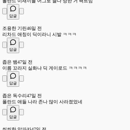
폴란드 이새끼들 어그로 끌다 망한 거 팩트임
답글
조
조용한 기린
46일 전
리차드 애칭이 딕이라니 시발 ㅋㅋㅋ
답글
좁
좁은 뱀
47일 전
이름 꼬라지 실화냐 딕 게이로드 ㅋㅋㅋㅋ
답글
좁
좁은 독수리
47일 전
폴란드 애들 나라 존나 많이 사라졌었네
답글
씩
씩씩한 알파카
47일 전