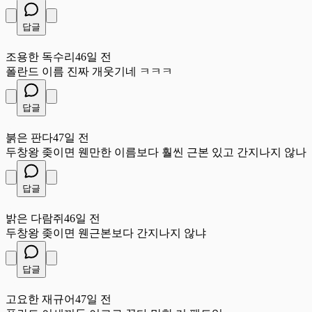
답글
조
조용한 독수리
46일 전
폴란드 이름 진짜 개웃기네 ㅋㅋㅋ
답글
붉
붉은 판다
47일 전
두창왕 좆이면 웬만한 이름보다 훨씬 근본 있고 간지나지 않나
답글
밝
밝은 다람쥐
46일 전
두창왕 좆이면 웬근본보다 간지나지 않냐
답글
고
고요한 재규어
47일 전