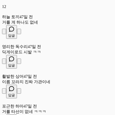
12
하
하늘 토끼
47일 전
거를 게 하나도 없네
답글
영
영리한 독수리
47일 전
딕게이로드 시발 ㅋㅋ
답글
활
활발한 상어
47일 전
이름 꼬라지 진짜 가관이네
답글
포
포근한 하마
47일 전
거를 타선이 없네 ㅋㅋㅋ