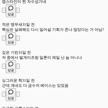
엡스타인이 찐 자수성가네
답글
작
작은 앵무새
31일 전
핵심은 실패해도 다시 일어설 기회가 존나 많았다는 거 아님?
답글
깊
깊은 기린
31일 전
저 중에서 빌게이츠랑 일론이 제일 난 놈 아니냐
답글
싱
싱그러운 학
31일 전
근데 걔네도 다 금수저 베이스는 있었음
답글
포