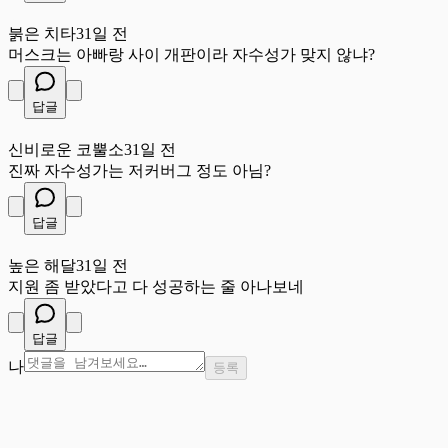
붉
붉은 치타
31일 전
머스크는 아빠랑 사이 개판이라 자수성가 맞지 않냐?
답글
신
신비로운 코뿔소
31일 전
진짜 자수성가는 저커버그 정도 아님?
답글
높
높은 해달
31일 전
지원 좀 받았다고 다 성공하는 줄 아나보네
답글
나
등록