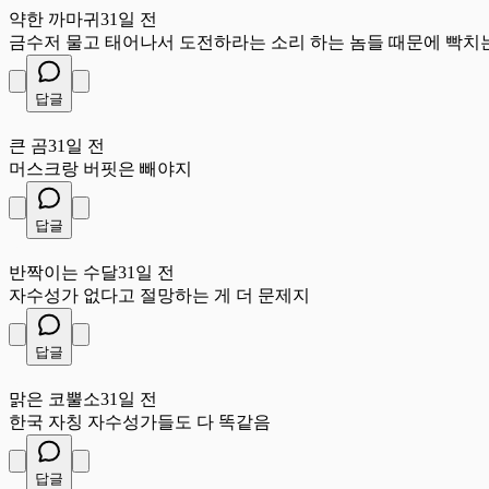
약한 까마귀
31일 전
금수저 물고 태어나서 도전하라는 소리 하는 놈들 때문에 빡치
답글
큰
큰 곰
31일 전
머스크랑 버핏은 빼야지
답글
반
반짝이는 수달
31일 전
자수성가 없다고 절망하는 게 더 문제지
답글
맑
맑은 코뿔소
31일 전
한국 자칭 자수성가들도 다 똑같음
답글