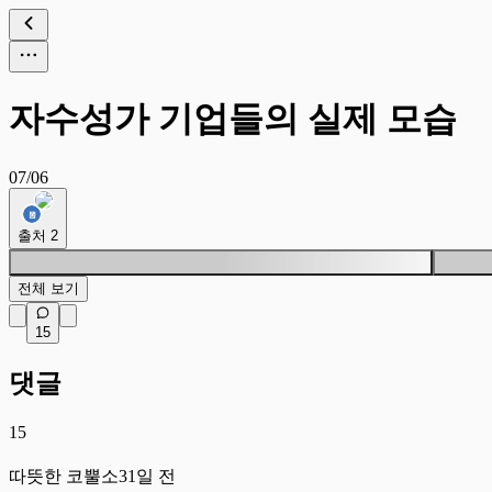
자수성가 기업들의 실제 모습
07/06
출처
2
전체 보기
15
댓글
15
따
따뜻한 코뿔소
31일 전