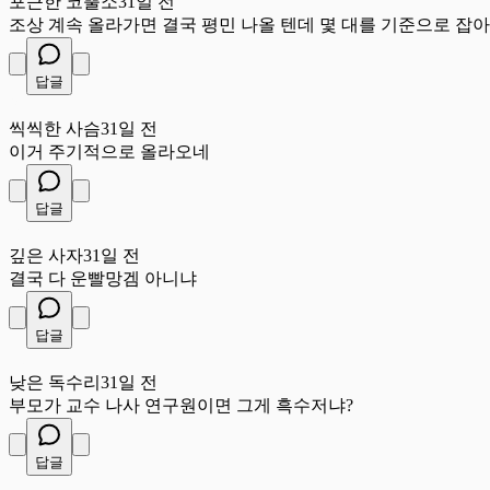
포근한 코뿔소
31일 전
조상 계속 올라가면 결국 평민 나올 텐데 몇 대를 기준으로 잡
답글
씩
씩씩한 사슴
31일 전
이거 주기적으로 올라오네
답글
깊
깊은 사자
31일 전
결국 다 운빨망겜 아니냐
답글
낮
낮은 독수리
31일 전
부모가 교수 나사 연구원이면 그게 흑수저냐?
답글
약