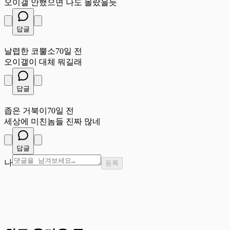
오이갤 안했으면 나도 몰랐을듯
답글
날
날렵한 코뿔소
70일 전
오이갤이 대체 뭐길래
답글
좁
좁은 거북이
70일 전
세상에 미친놈들 진짜 많네
답글
나
등록