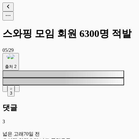
스와핑 모임 회원 6300명 적발
05/29
출처
2
3
댓글
3
넓
넓은 고래
70일 전