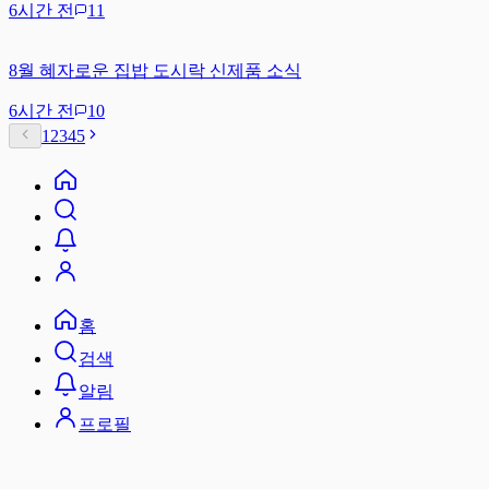
6시간 전
11
8월 혜자로운 집밥 도시락 신제품 소식
6시간 전
10
1
2
3
4
5
홈
검색
알림
프로필