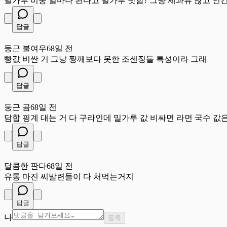
밀가루 비중 얼마나 된다고 밀가루 탓함? 그냥 제과류 많고 인
답글
둥
둥근 불여우
68일 전
빵값 비싼 거 그냥 짱깨보다 못한 조센징들 특성이라 그래
답글
둥
둥근 곰
68일 전
담합 핑계 대는 거 다 구라인데 밀가루 값 비싸면 라면 국수 값은
답글
달
달콤한 판다
68일 전
유통 마진 씨발련들이 다 처먹는거지
답글
나
등록