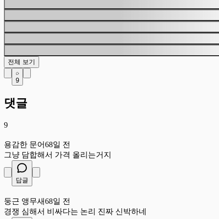
전체 보기
9
댓글
9
용
용감한 문어
68일 전
그냥 담합해서 가격 올리는거지
답글
둥
둥근 앵무새
68일 전
경쟁 심해서 비싸다는 논리 진짜 신박하네