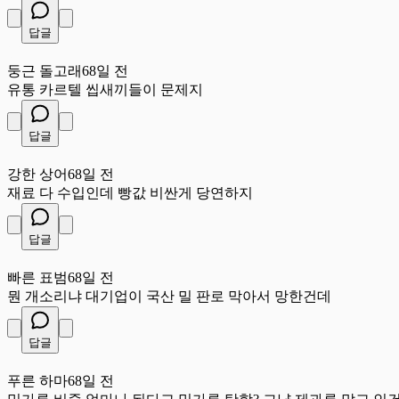
답글
둥
둥근 돌고래
68일 전
유통 카르텔 씹새끼들이 문제지
답글
강
강한 상어
68일 전
재료 다 수입인데 빵값 비싼게 당연하지
답글
빠
빠른 표범
68일 전
뭔 개소리냐 대기업이 국산 밀 판로 막아서 망한건데
답글
푸
푸른 하마
68일 전