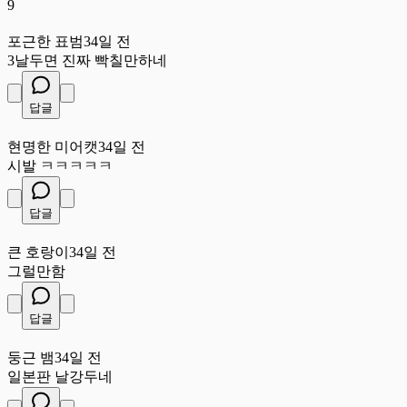
9
포
포근한 표범
34일 전
3날두면 진짜 빡칠만하네
답글
현
현명한 미어캣
34일 전
시발 ㅋㅋㅋㅋㅋ
답글
큰
큰 호랑이
34일 전
그럴만함
답글
둥
둥근 뱀
34일 전
일본판 날강두네