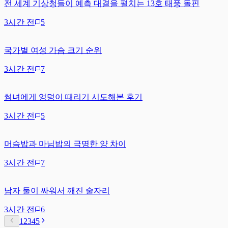
전 세계 기상청들이 예측 대결을 펼치는 13호 태풍 돌핀
3시간 전
5
국가별 여성 가슴 크기 순위
3시간 전
7
썸녀에게 엉덩이 때리기 시도해본 후기
3시간 전
5
머슴밥과 마님밥의 극명한 양 차이
3시간 전
7
남자 둘이 싸워서 깨진 술자리
3시간 전
6
1
2
3
4
5