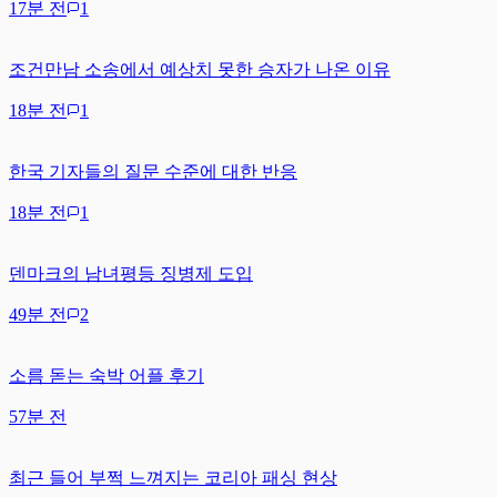
17분 전
1
조건만남 소송에서 예상치 못한 승자가 나온 이유
18분 전
1
한국 기자들의 질문 수준에 대한 반응
18분 전
1
덴마크의 남녀평등 징병제 도입
49분 전
2
소름 돋는 숙박 어플 후기
57분 전
최근 들어 부쩍 느껴지는 코리아 패싱 현상