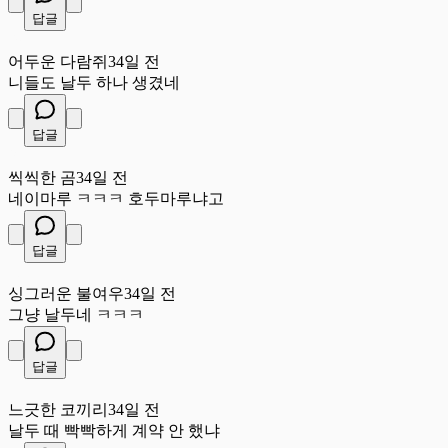
답글
어
어두운 다람쥐
34일 전
니들도 날두 하나 생겼네
답글
씩
씩씩한 곰
34일 전
네이마루 ㅋㅋㅋ 호두마루냐고
답글
싱
싱그러운 불여우
34일 전
그냥 날두네 ㅋㅋㅋ
답글
느
느긋한 코끼리
34일 전
날두 때 빡빡하게 계약 안 했냐