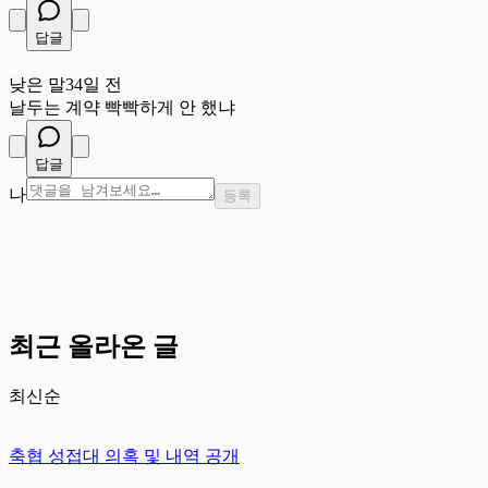
답글
낮
낮은 말
34일 전
날두는 계약 빡빡하게 안 했냐
답글
나
등록
최근 올라온 글
최신순
축협 성접대 의혹 및 내역 공개