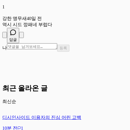
1
강
강한 앵무새
40일 전
역시 시드 깡패네 부럽다
답글
나
등록
최근 올라온 글
최신순
디시인사이드 이용자의 진심 어린 고백
10분 전
1