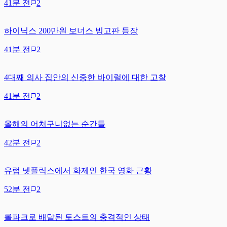
41분 전
2
하이닉스 200만원 보너스 빙고판 등장
41분 전
2
4대째 의사 집안의 신중한 바이럴에 대한 고찰
41분 전
2
올해의 어처구니없는 순간들
42분 전
2
유럽 넷플릭스에서 화제인 한국 영화 근황
52분 전
2
롤파크로 배달된 토스트의 충격적인 상태