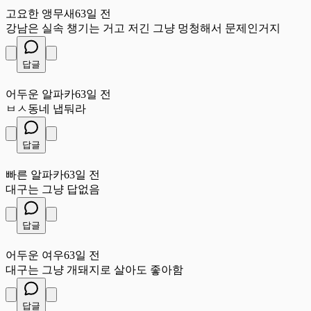
고요한 앵무새
63일 전
강남은 실속 챙기는 거고 저긴 그냥 멍청해서 문제인거지
답글
어
어두운 알파카
63일 전
ㅂㅅ동네 냅둬라
답글
빠
빠른 알파카
63일 전
대구는 그냥 답없음
답글
어
어두운 여우
63일 전
대구는 그냥 개돼지로 살아도 좋아함
답글