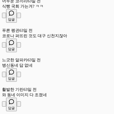
어두운 코끼리
63일 전
식빵 국회 가는겨? ㅋㅋ
답글
푸
푸른 펭귄
63일 전
코로나 퍼뜨린 것도 대구 신천지잖아
답글
느
느긋한 알파카
63일 전
병신동네 답 없네
답글
활
활발한 기린
63일 전
와 동네 이미지 다 조졌네
답글
고