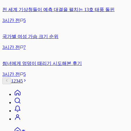
전 세계 기상청들이 예측 대결을 펼치는 13호 태풍 돌핀
3시간 전
5
국가별 여성 가슴 크기 순위
3시간 전
7
썸녀에게 엉덩이 때리기 시도해본 후기
3시간 전
5
1
2
3
4
5