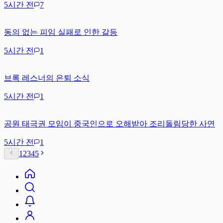
5시간 전
7
동의 없는 피임 실패로 인한 갈등
5시간 전
1
브록 레스너의 은퇴 소식
5시간 전
1
공원 태극권 모임이 중국인으로 오해받아 조리돌림당한 사연
5시간 전
1
1
2
3
4
5