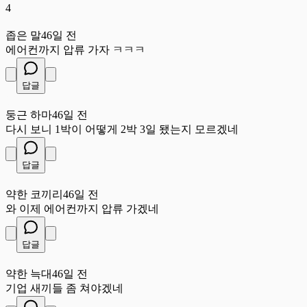
4
좁
좁은 말
46일 전
에어컨까지 압류 가자 ㅋㅋㅋ
답글
둥
둥근 하마
46일 전
다시 보니 1박이 어떻게 2박 3일 됐는지 모르겠네
답글
약
약한 코끼리
46일 전
와 이제 에어컨까지 압류 가겠네
답글
약
약한 늑대
46일 전
기업 새끼들 좀 쳐야겠네