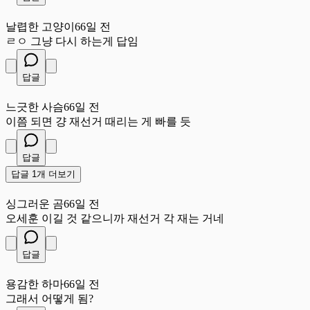
날
날렵한 고양이
66일 전
ㄹㅇ 그냥 다시 하는게 답임
답글
느
느긋한 사슴
66일 전
이쯤 되면 걍 재선거 때리는 게 빠를 듯
답글
답글 1개 더보기
싱
싱그러운 곰
66일 전
오세훈 이길 것 같으니까 재선거 각 재는 거네
답글
용
용감한 하마
66일 전
그래서 어떻게 됨?