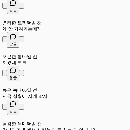
답글
영
영리한 토끼
66일 전
왜 안 가져가는데?
답글
포
포근한 뱀
66일 전
지켰네 ㅋㅋ
답글
높
높은 늑대
66일 전
지금 상황에 저게 맞지
답글
용
용감한 늑대
66일 전
간보다가 위에서 시키는 대로 하는 거 아니냐?