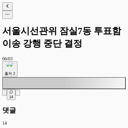
서울시선관위 잠실7동 투표함
이송 강행 중단 결정
06/03
출처
2
14
댓글
14