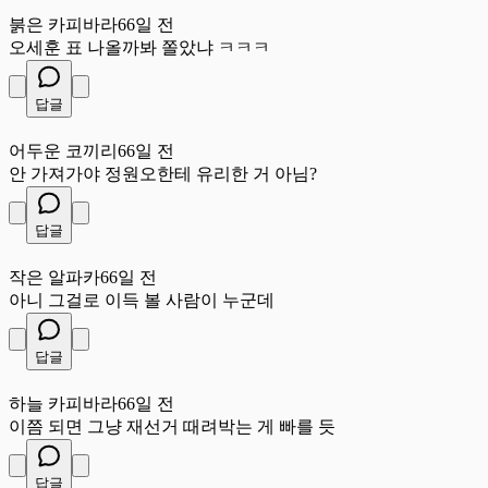
붉
붉은 카피바라
66일 전
오세훈 표 나올까봐 쫄았냐 ㅋㅋㅋ
답글
어
어두운 코끼리
66일 전
안 가져가야 정원오한테 유리한 거 아님?
답글
작
작은 알파카
66일 전
아니 그걸로 이득 볼 사람이 누군데
답글
하
하늘 카피바라
66일 전
이쯤 되면 그냥 재선거 때려박는 게 빠를 듯
답글