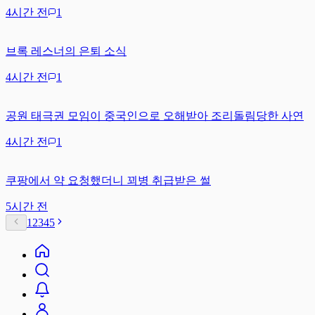
4시간 전
1
브록 레스너의 은퇴 소식
4시간 전
1
공원 태극권 모임이 중국인으로 오해받아 조리돌림당한 사연
4시간 전
1
쿠팡에서 약 요청했더니 꾀병 취급받은 썰
5시간 전
1
2
3
4
5