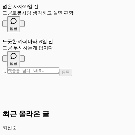
넓
넓은 사자
59일 전
그냥로봇처럼 생각하고 살면 편함
답글
느
느긋한 카피바라
59일 전
그냥 무시하는게 답이다
답글
나
등록
최근 올라온 글
최신순