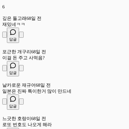
6
깊
깊은 돌고래
68일 전
재밌네ㅋㅋ
답글
포
포근한 개구리
68일 전
이걸 돈 주고 사먹음?
답글
날
날카로운 재규어
68일 전
일본은 진짜 특이한거 많이 만드네
답글
느
느긋한 호랑이
68일 전
로또 번호도 나오게 해라