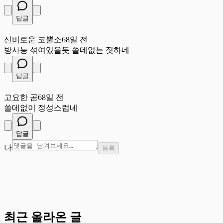
답글
신
신비로운 코뿔소
68일 전
방사능 섞여있을듯 쓸데없는 짓하네
답글
고
고요한 곰
68일 전
쓸데없이 정성스럽네
답글
나
등록
최근 올라온 글