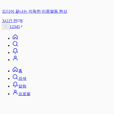
드디어 끝나는 지독한 이중열돔 현상
3시간 전
8
1
2
3
4
5
홈
검색
알림
프로필