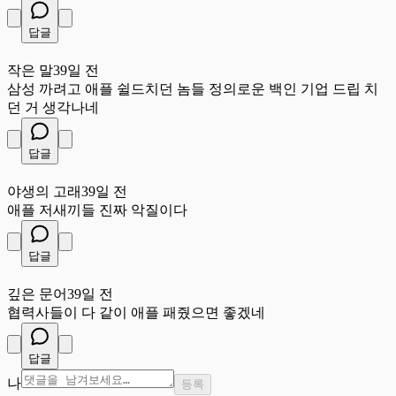
답글
작
작은 말
39일 전
삼성 까려고 애플 쉴드치던 놈들 정의로운 백인 기업 드립 치
던 거 생각나네
답글
야
야생의 고래
39일 전
애플 저새끼들 진짜 악질이다
답글
깊
깊은 문어
39일 전
협력사들이 다 같이 애플 패줬으면 좋겠네
답글
나
등록