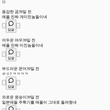
11
용
용감한 곰
39일 전
애플 진짜 개미친놈들이네
답글
어
어두운 여우
39일 전
애플 진짜 미친놈들이네
답글
부
부드러운 문어
39일 전
ㄹㅇ? ㅋㅋㅋㅋ
답글
외
외로운 원숭이
39일 전
일본애들 주특기를 애플이 그대로 돌려줬네