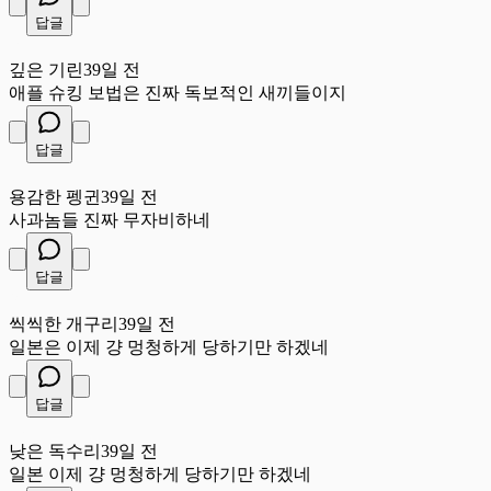
답글
깊
깊은 기린
39일 전
애플 슈킹 보법은 진짜 독보적인 새끼들이지
답글
용
용감한 펭귄
39일 전
사과놈들 진짜 무자비하네
답글
씩
씩씩한 개구리
39일 전
일본은 이제 걍 멍청하게 당하기만 하겠네
답글
낮
낮은 독수리
39일 전
일본 이제 걍 멍청하게 당하기만 하겠네