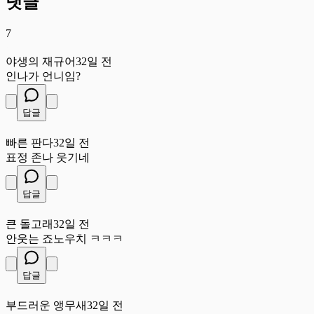
댓글
7
야
야생의 재규어
32일 전
인나가 언니임?
답글
빠
빠른 판다
32일 전
표정 존나 웃기네
답글
큰
큰 돌고래
32일 전
안웃는 죠노우치 ㅋㅋㅋ
답글
부
부드러운 앵무새
32일 전