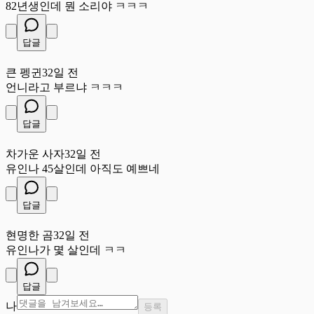
82년생인데 뭔 소리야 ㅋㅋㅋ
답글
큰
큰 펭귄
32일 전
언니라고 부르냐 ㅋㅋㅋ
답글
차
차가운 사자
32일 전
유인나 45살인데 아직도 예쁘네
답글
현
현명한 곰
32일 전
유인나가 몇 살인데 ㅋㅋ
답글
나
등록