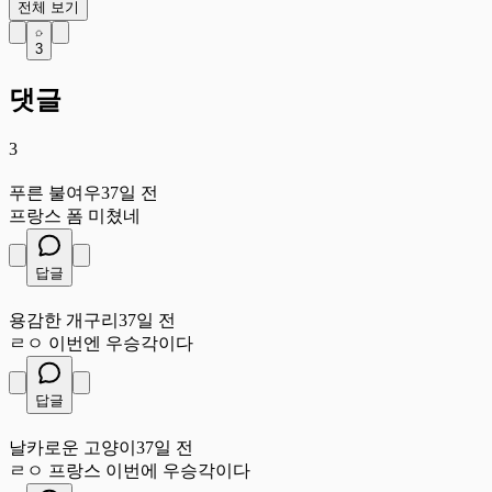
전체 보기
3
댓글
3
푸
푸른 불여우
37일 전
프랑스 폼 미쳤네
답글
용
용감한 개구리
37일 전
ㄹㅇ 이번엔 우승각이다
답글
날
날카로운 고양이
37일 전
ㄹㅇ 프랑스 이번에 우승각이다