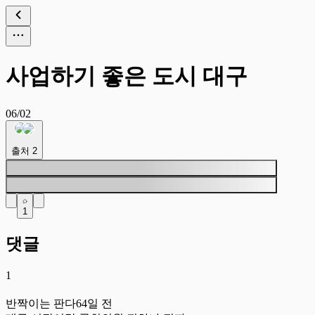
사업하기 좋은 도시 대구
06/02
출처
2
1
댓글
1
반
반짝이는 판다
64일 전