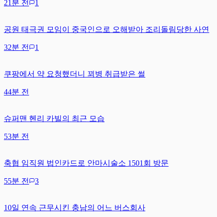
21분 전
1
공원 태극권 모임이 중국인으로 오해받아 조리돌림당한 사연
32분 전
1
쿠팡에서 약 요청했더니 꾀병 취급받은 썰
44분 전
슈퍼맨 헨리 카빌의 최근 모습
53분 전
축협 임직원 법인카드로 안마시술소 1501회 방문
55분 전
3
10일 연속 근무시킨 충남의 어느 버스회사