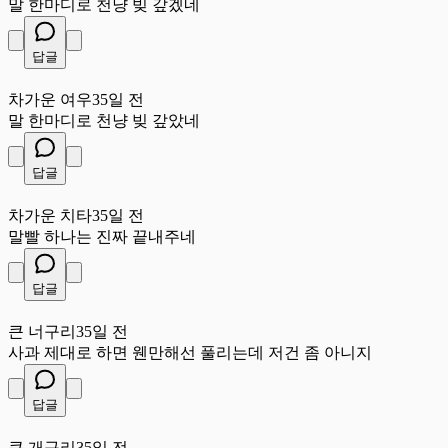
말 한마디로 천냥 빚 갚겠네
답글
차
차가운 여우
35일 전
말 한마디로 천냥 빚 갚았네
답글
차
차가운 치타
35일 전
말빨 하나는 진짜 끝내주네
답글
큰
큰 너구리
35일 전
사과 제대로 하면 웬만해선 풀리는데 저건 좀 아니지
답글
큰
큰 개구리
35일 전