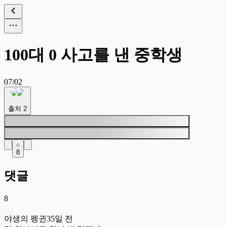
100대 0 사고를 낸 중학생
07/02
출처
2
8
댓글
8
야
야생의 펭귄
35일 전