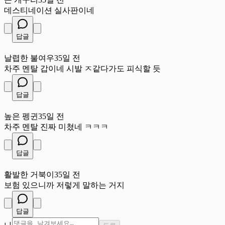
데스티네이션 실사판이네
답글
날
날렵한 불여우
35일 전
차주 멘탈 갑이네 시발 ㅈ같다가도 피식할 듯
답글
높
높은 펭귄
35일 전
차주 멘탈 진짜 미쳤네 ㅋㅋㅋ
답글
활
활발한 거북이
35일 전
보험 있으니까 저렇게 말하는 거지
답글