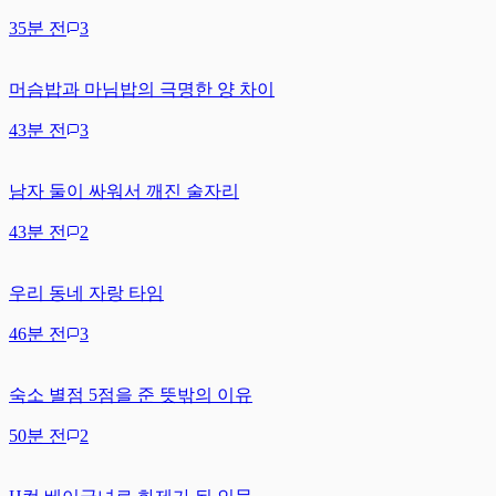
35분 전
3
머슴밥과 마님밥의 극명한 양 차이
43분 전
3
남자 둘이 싸워서 깨진 술자리
43분 전
2
우리 동네 자랑 타임
46분 전
3
숙소 별점 5점을 준 뜻밖의 이유
50분 전
2