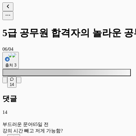
5급 공무원 합격자의 놀라운 
06/04
출처
3
14
댓글
14
부
부드러운 문어
65일 전
강의 시간 빼고 저게 가능함?