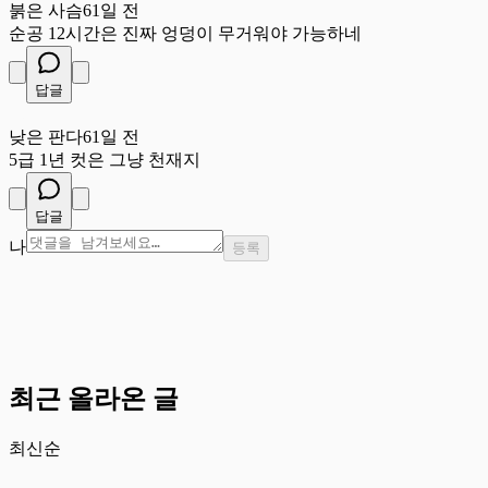
붉은 사슴
61일 전
순공 12시간은 진짜 엉덩이 무거워야 가능하네
답글
낮
낮은 판다
61일 전
5급 1년 컷은 그냥 천재지
답글
나
등록
최근 올라온 글
최신순