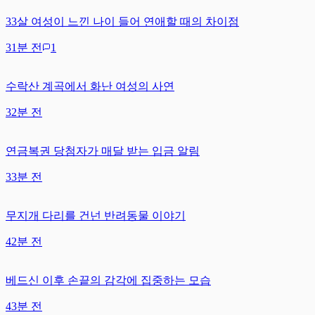
33살 여성이 느낀 나이 들어 연애할 때의 차이점
31분 전
1
수락산 계곡에서 화난 여성의 사연
32분 전
연금복권 당첨자가 매달 받는 입금 알림
33분 전
무지개 다리를 건넌 반려동물 이야기
42분 전
베드신 이후 손끝의 감각에 집중하는 모습
43분 전