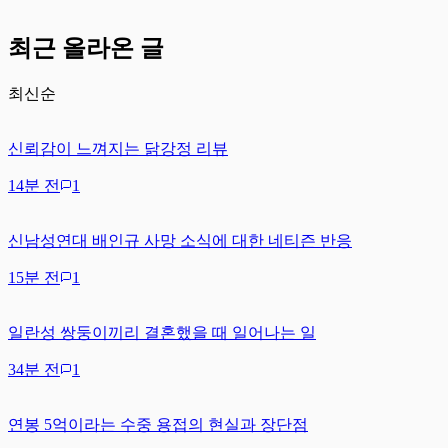
최근 올라온 글
최신순
신뢰감이 느껴지는 닭강정 리뷰
14분 전
1
신남성연대 배인규 사망 소식에 대한 네티즌 반응
15분 전
1
일란성 쌍둥이끼리 결혼했을 때 일어나는 일
34분 전
1
연봉 5억이라는 수중 용접의 현실과 장단점