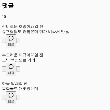
댓글
10
신
신비로운 호랑이
28일 전
슈프림팀도 괜찮은데 단가 비싸서 안 삼
답글
부
부드러운 재규어
28일 전
그냥 맥심으로 가라
답글
하
하늘 말
28일 전
목화골드 개맛있는데
답글
날