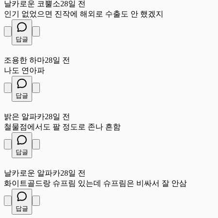
날카로운 코뿔소
28일 전
인기 없었으면 진작에 해외로 수출도 안 했겠지
답글
조
조용한 하마
28일 전
나도 연아파
답글
밝
밝은 알파카
28일 전
철물점에서도 팔 정도로 존나 흔함
답글
날
날카로운 알파카
28일 전
화이트골드랑 슈프림 있는데 슈프림은 비싸서 잘 안삼
답글