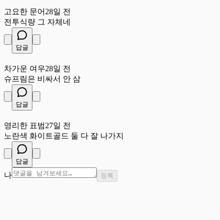
고
고요한 문어
28일 전
전투식량 그 자체네
답글
차
차가운 여우
28일 전
슈프림은 비싸서 안 삼
답글
영
영리한 표범
27일 전
노란색 화이트골드 둘 다 잘 나가지
답글
나
등록