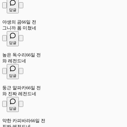
답글
야
야생의 곰
66일 전
그니까 폼 미쳤네
답글
높
높은 독수리
66일 전
와 레전드네
답글
둥
둥근 알파카
66일 전
와 진짜 레전드네
답글
약
약한 카피바라
66일 전
진짜 레전드네