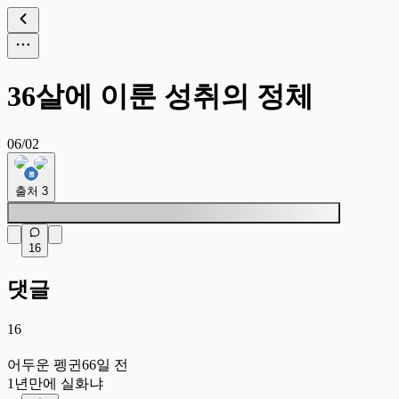
36살에 이룬 성취의 정체
06/02
출처
3
16
댓글
16
어
어두운 펭귄
66일 전
1년만에 실화냐