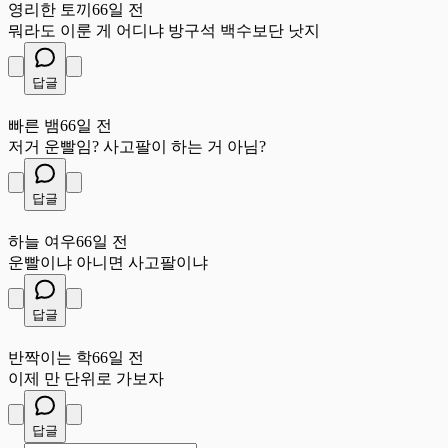
영리한 토끼
66일 전
뭐라도 이룬 게 어디냐 방구석 백수보단 낫지
답글
빠
빠른 뱀
66일 전
저거 운빨임? 사고팔이 하는 거 아님?
답글
하
하늘 여우
66일 전
운빨이냐 아니면 사고팔이냐
답글
반
반짝이는 학
66일 전
이제 만 단위로 가보자
답글