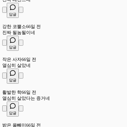
답글
강
강한 코뿔소
66일 전
진짜 될놈될이네
답글
작
작은 사자
66일 전
열심히 살았네
답글
활
활발한 학
66일 전
열심히 살았다는 증거네
답글
밝
밝은 올빼미
66일 전