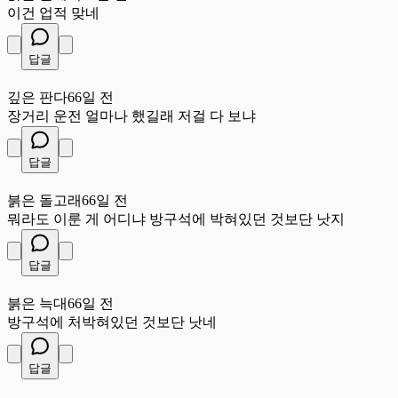
이건 업적 맞네
답글
깊
깊은 판다
66일 전
장거리 운전 얼마나 했길래 저걸 다 보냐
답글
붉
붉은 돌고래
66일 전
뭐라도 이룬 게 어디냐 방구석에 박혀있던 것보단 낫지
답글
붉
붉은 늑대
66일 전
방구석에 처박혀있던 것보단 낫네
답글
영