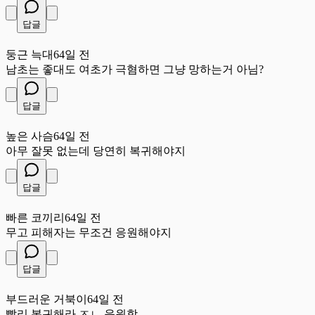
답글
둥
둥근 늑대
64일 전
남초는 좋대도 여초가 극혐하면 그냥 망하는거 아님?
답글
높
높은 사슴
64일 전
아무 잘못 없는데 당연히 복귀해야지
답글
빠
빠른 코끼리
64일 전
무고 피해자는 무조건 응원해야지
답글
부
부드러운 거북이
64일 전
빨리 복귀해라 ㅈㄴ 응원함