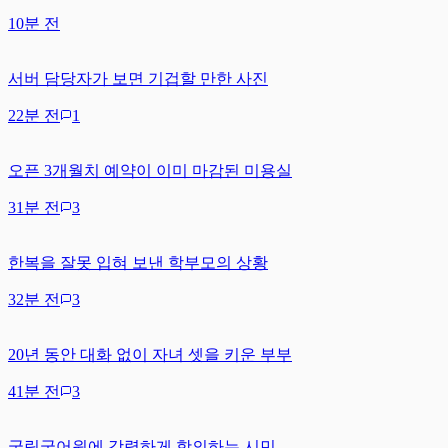
10분 전
서버 담당자가 보면 기겁할 만한 사진
22분 전
1
오픈 3개월치 예약이 이미 마감된 미용실
31분 전
3
한복을 잘못 입혀 보낸 학부모의 상황
32분 전
3
20년 동안 대화 없이 자녀 셋을 키운 부부
41분 전
3
국립국어원에 강력하게 항의하는 시민