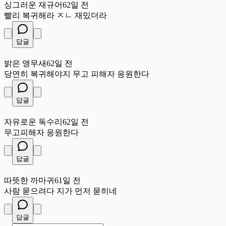
싱그러운 재규어
62일 전
빨리 복귀해라 ㅈㄴ 재밌더라
답글
밝
밝은 앵무새
62일 전
당연히 복귀해야지 무고 피해자 응원한다
답글
자
자유로운 독수리
62일 전
무고피해자 응원한다
답글
따
따뜻한 까마귀
61일 전
사람 묻으려다 지가 먼저 묻히네
답글