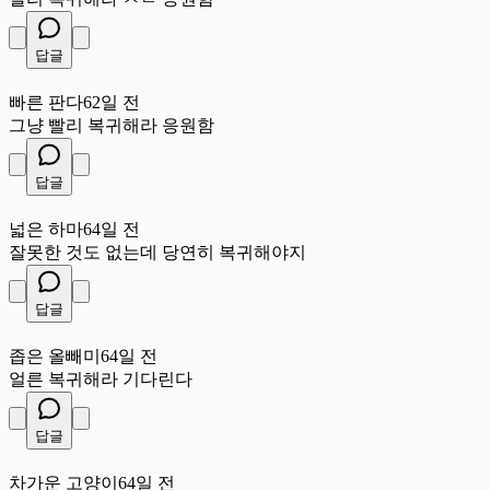
답글
빠
빠른 판다
62일 전
그냥 빨리 복귀해라 응원함
답글
넓
넓은 하마
64일 전
잘못한 것도 없는데 당연히 복귀해야지
답글
좁
좁은 올빼미
64일 전
얼른 복귀해라 기다린다
답글
차
차가운 고양이
64일 전