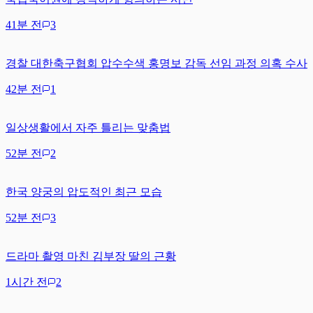
41분 전
3
경찰 대한축구협회 압수수색 홍명보 감독 선임 과정 의혹 수사
42분 전
1
일상생활에서 자주 틀리는 맞춤법
52분 전
2
한국 양궁의 압도적인 최근 모습
52분 전
3
드라마 촬영 마친 김부장 딸의 근황
1시간 전
2