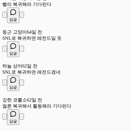
빨리 복귀해라 기다린다
답글
둥
둥근 고양이
64일 전
SNL로 복귀하면 레전드일 듯
답글
하
하늘 상어
62일 전
SNL로 복귀하면 레전드겠네
답글
강
강한 코뿔소
62일 전
얼른 복귀해서 활동해라 기다린다
답글
싱