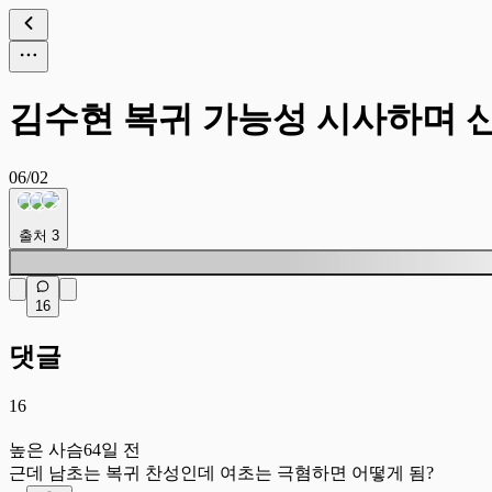
김수현 복귀 가능성 시사하며 
06/02
출처
3
16
댓글
16
높
높은 사슴
64일 전
근데 남초는 복귀 찬성인데 여초는 극혐하면 어떻게 됨?