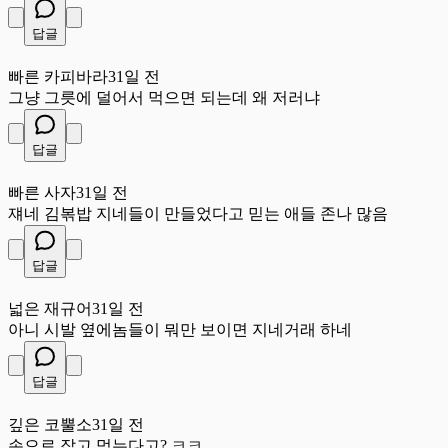
답글
빠
빠른 카피바라
31일 전
그냥 그릇에 덜어서 먹으면 되는데 왜 저러냐
답글
빠
빠른 사자
31일 전
쟤네 김볶밥 지네들이 만들었다고 믿는 애들 존나 많음
답글
넓
넓은 재규어
31일 전
아니 시발 옆에놈들이 뭐만 보이면 지네거래 하네
답글
깊
깊은 코뿔소
31일 전
손으로 잡고 먹는다고? ㅋㅋ