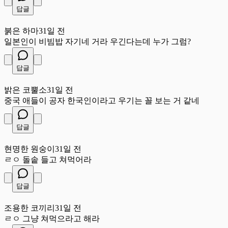
답글
붉
붉은 하마
31일 전
일본인이 비빔밥 자기네 거라 우긴다는데 누가 그럼?
답글
밝
밝은 코뿔소
31일 전
중국 애들이 공자 한국인이라고 우기는 꼴 보는 거 같네
답글
현
현명한 원숭이
31일 전
ㄹㅇ 돌솥 들고 쳐먹어라
답글
조
조용한 코끼리
31일 전
ㄹㅇ 그냥 쳐먹으라고 해라