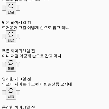
답글
맑
맑은 하마
31일 전
뜨거운거 그걸 어떻게 손으로 잡고 먹냐
답글
푸
푸른 까마귀
31일 전
아니 저걸 어떻게 손으로 잡고 먹냐
답글
영
영리한 개
31일 전
영포티 사이트라 그런지 반일선동 오지네
답글
용
용감한 하마
31일 전