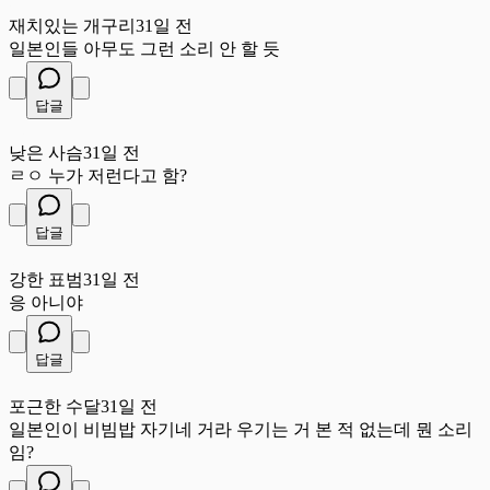
재
재치있는 개구리
31일 전
일본인들 아무도 그런 소리 안 할 듯
답글
낮
낮은 사슴
31일 전
ㄹㅇ 누가 저런다고 함?
답글
강
강한 표범
31일 전
응 아니야
답글
포
포근한 수달
31일 전
일본인이 비빔밥 자기네 거라 우기는 거 본 적 없는데 뭔 소리
임?