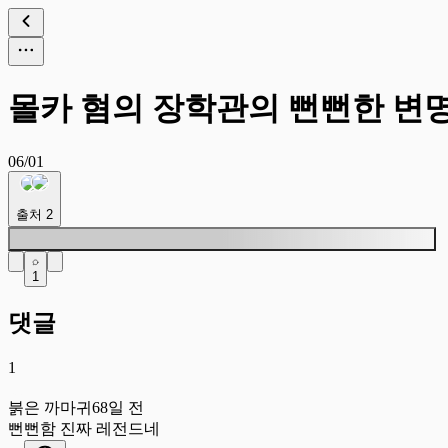
몰카 혐의 장학관의 뻔뻔한 변
06/01
출처
2
1
댓글
1
붉
붉은 까마귀
68일 전
뻔뻔함 진짜 레전드네