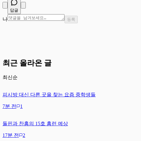
답글
나
등록
최근 올라온 글
최신순
피시방 대신 다른 곳을 찾는 요즘 중학생들
7분 전
1
돌핀과 찬홈의 15호 홈런 예상
17분 전
2