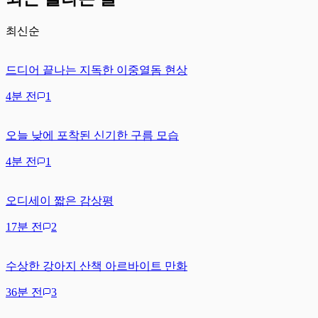
최신순
드디어 끝나는 지독한 이중열돔 현상
4분 전
1
오늘 낮에 포착된 신기한 구름 모습
4분 전
1
오디세이 짧은 감상평
17분 전
2
수상한 강아지 산책 아르바이트 만화
36분 전
3