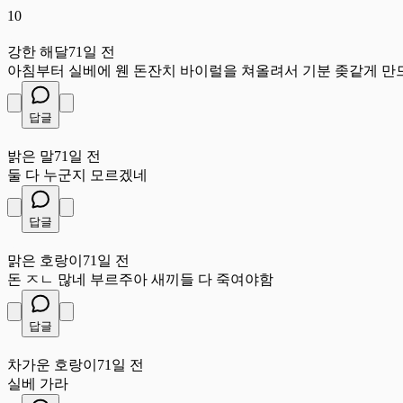
10
강
강한 해달
71일 전
아침부터 실베에 웬 돈잔치 바이럴을 쳐올려서 기분 좆같게 만
답글
밝
밝은 말
71일 전
둘 다 누군지 모르겠네
답글
맑
맑은 호랑이
71일 전
돈 ㅈㄴ 많네 부르주아 새끼들 다 죽여야함
답글
차
차가운 호랑이
71일 전
실베 가라