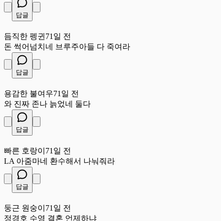
답글
듬
듬직한 펭귄
71일 전
돈 썩어넘치네 브루주아들 다 죽여라
답글
용
용감한 불여우
71일 전
와 진짜 존나 늙었네 둘다
답글
빠
빠른 호랑이
71일 전
LA 아줌마네 환수해서 나눠줘라
답글
둥
둥근 원숭이
71일 전
정경호 수영 결혼 언제하냐