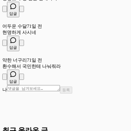
답글
어
어두운 수달
71일 전
현명하게 사시네
답글
약
약한 너구리
71일 전
환수해서 국민한테 나눠줘라
답글
나
등록
최근 올라온 글