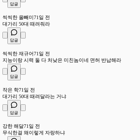
답글
씩
씩씩한 올빼미
71일 전
대가리 50대 때려줘라
답글
씩
씩씩한 재규어
71일 전
지능이랑 시력 둘 다 처낮은 미친놈이네 면허 반납해라
답글
작
작은 학
71일 전
대가리 50대 때려달라는 거냐
답글
강
강한 해달
71일 전
무식한걸 왜이렇게 자랑하냐