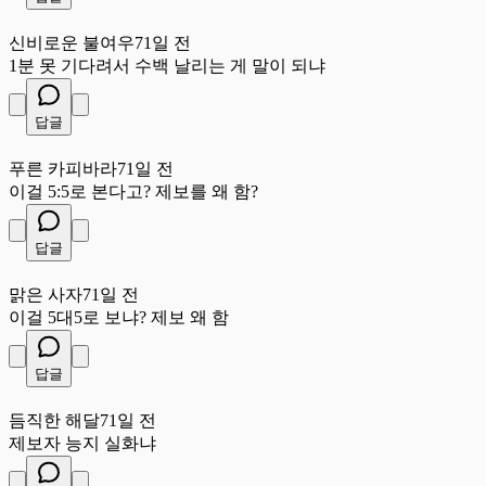
신
신비로운 불여우
71일 전
1분 못 기다려서 수백 날리는 게 말이 되냐
답글
푸
푸른 카피바라
71일 전
이걸 5:5로 본다고? 제보를 왜 함?
답글
맑
맑은 사자
71일 전
이걸 5대5로 보냐? 제보 왜 함
답글
듬
듬직한 해달
71일 전
제보자 능지 실화냐