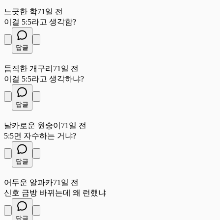
느
느긋한 학
71일 전
이걸 5:5라고 생각함?
답글
듬
듬직한 개구리
71일 전
이걸 5:5라고 생각하냐?
답글
날
날카로운 원숭이
71일 전
5:5면 자수하는 거냐?
답글
어
어두운 알파카
71일 전
신호 금방 바뀌는데 왜 런했냐
답글