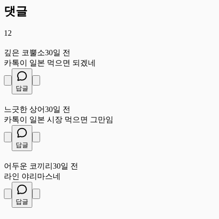
댓글
12
깊
깊은 코뿔소
30일 전
카톡이 일본 먹으면 되겠네
답글
느
느긋한 상어
30일 전
카톡이 일본 시장 먹으면 그만임
답글
어
어두운 코끼리
30일 전
라인 야리마스네
답글
푸