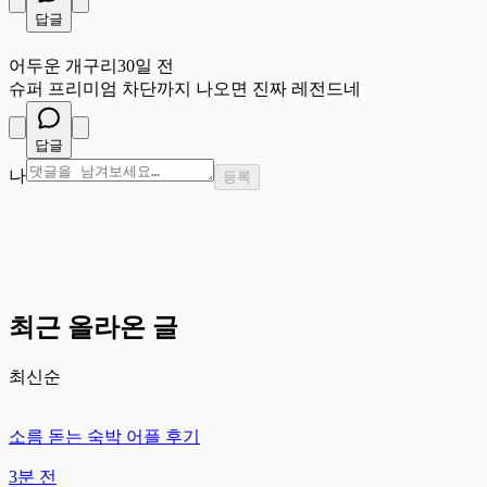
답글
어
어두운 개구리
30일 전
슈퍼 프리미엄 차단까지 나오면 진짜 레전드네
답글
나
등록
최근 올라온 글
최신순
소름 돋는 숙박 어플 후기
3분 전