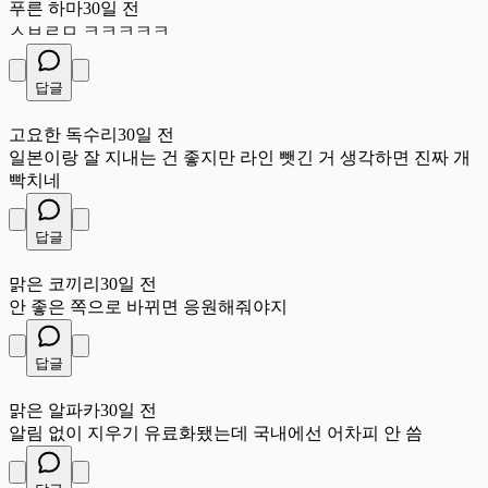
푸른 하마
30일 전
ㅅㅂㄹㅁ ㅋㅋㅋㅋㅋ
답글
고
고요한 독수리
30일 전
일본이랑 잘 지내는 건 좋지만 라인 뺏긴 거 생각하면 진짜 개
빡치네
답글
맑
맑은 코끼리
30일 전
안 좋은 쪽으로 바뀌면 응원해줘야지
답글
맑
맑은 알파카
30일 전
알림 없이 지우기 유료화됐는데 국내에선 어차피 안 씀