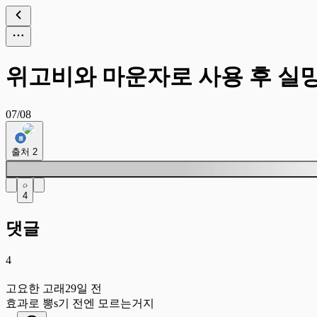
위고비와 마운자로 사용 후 실
07/08
출처
2
4
댓글
4
고
고요한 고래
29일 전
효과로 뽕s기 전엔 모르는거지