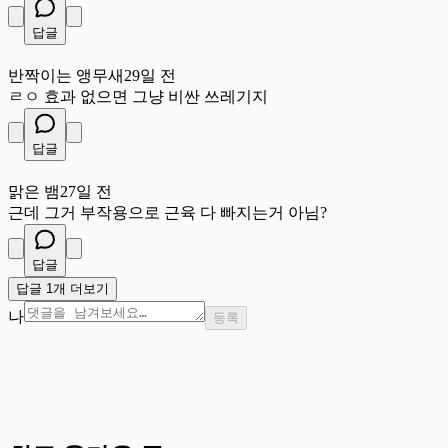
답글
반
반짝이는 앵무새
29일 전
ㄹㅇ 효과 없으면 그냥 비싼 쓰레기지
답글
맑
맑은 뱀
27일 전
근데 그거 부작용으로 근육 다 빠지는거 아님?
답글
답글 1개 더보기
나
등록