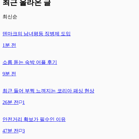
최근 올라온 글
최신순
덴마크의 남녀평등 징병제 도입
1분 전
소름 돋는 숙박 어플 후기
9분 전
최근 들어 부쩍 느껴지는 코리아 패싱 현상
26분 전
1
안전거리 확보가 필수인 이유
47분 전
3