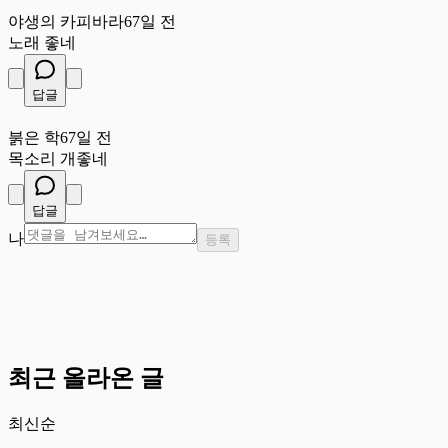
야
야생의 카피바라
67일 전
노래 좋네
답글
붉
붉은 학
67일 전
목소리 개좋네
답글
나
등록
최근 올라온 글
최신순