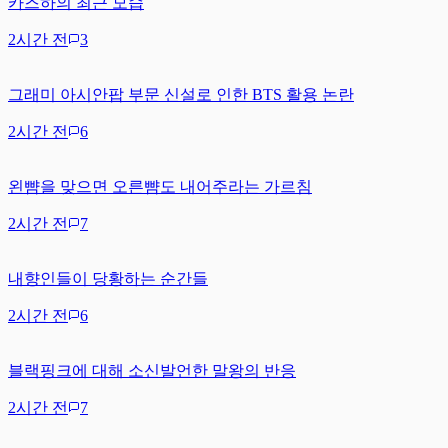
카즈하의 최근 모습
2시간 전
3
그래미 아시안팝 부문 신설로 인한 BTS 활용 논란
2시간 전
6
왼뺨을 맞으면 오른뺨도 내어주라는 가르침
2시간 전
7
내향인들이 당황하는 순간들
2시간 전
6
블랙핑크에 대해 소신발언한 말왕의 반응
2시간 전
7