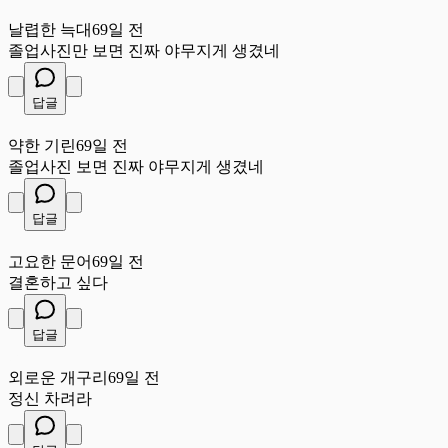
날
날렵한 늑대
69일 전
졸업사진만 보면 진짜 야무지게 생겼네
답글
약
약한 기린
69일 전
졸업사진 보면 진짜 야무지게 생겼네
답글
고
고요한 문어
69일 전
결혼하고 싶다
답글
외
외로운 개구리
69일 전
정신 차려라