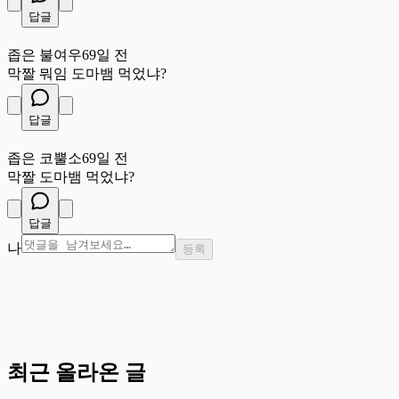
답글
좁
좁은 불여우
69일 전
막짤 뭐임 도마뱀 먹었냐?
답글
좁
좁은 코뿔소
69일 전
막짤 도마뱀 먹었냐?
답글
나
등록
최근 올라온 글