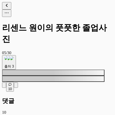
리센느 원이의 풋풋한 졸업사
진
05/30
출처
3
10
댓글
10