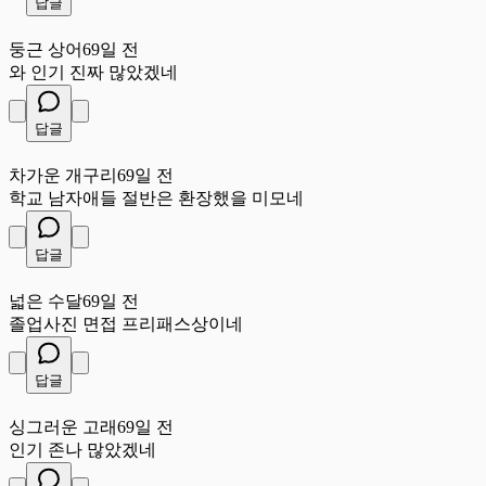
답글
둥
둥근 상어
69일 전
와 인기 진짜 많았겠네
답글
차
차가운 개구리
69일 전
학교 남자애들 절반은 환장했을 미모네
답글
넓
넓은 수달
69일 전
졸업사진 면접 프리패스상이네
답글
싱
싱그러운 고래
69일 전
인기 존나 많았겠네