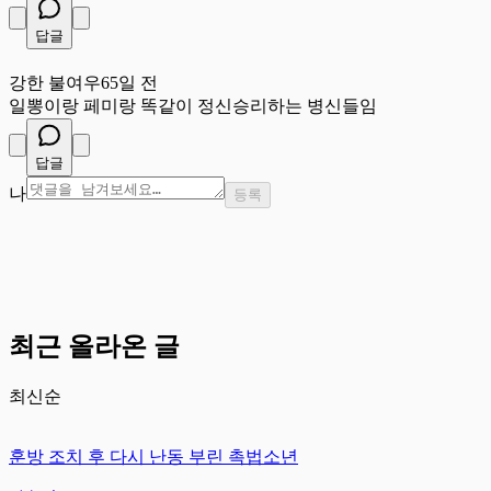
답글
강
강한 불여우
65일 전
일뽕이랑 페미랑 똑같이 정신승리하는 병신들임
답글
나
등록
최근 올라온 글
최신순
훈방 조치 후 다시 난동 부린 촉법소년