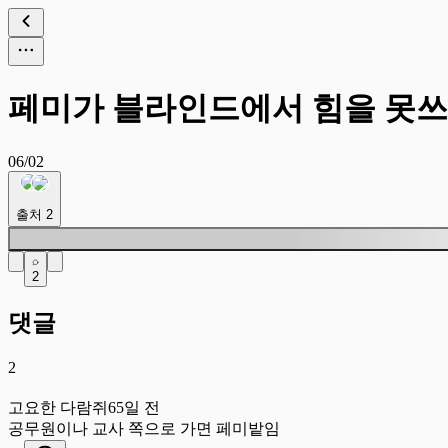
페미가 블라인드에서 힘을 못쓰
06/02
출처
2
2
댓글
2
고
고요한 다람쥐
65일 전
공무원이나 교사 쪽으로 가면 페미밭임