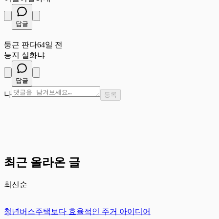
답글
둥
둥근 판다
64일 전
능지 실화냐
답글
나
등록
최근 올라온 글
최신순
청년버스주택보다 효율적인 주거 아이디어