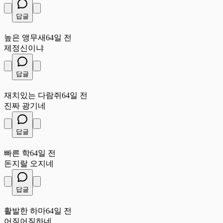
답글
높
높은 앵무새
64일 전
제정신이냐
답글
재
재치있는 다람쥐
64일 전
진짜 광기네
답글
빠
빠른 학
64일 전
돈지랄 오지네
답글
활
활발한 하마
64일 전
어질어질하네