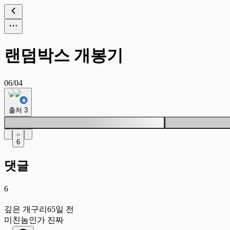
랜덤박스 개봉기
06/04
출처
3
6
댓글
6
깊
깊은 개구리
65일 전
미친놈인가 진짜