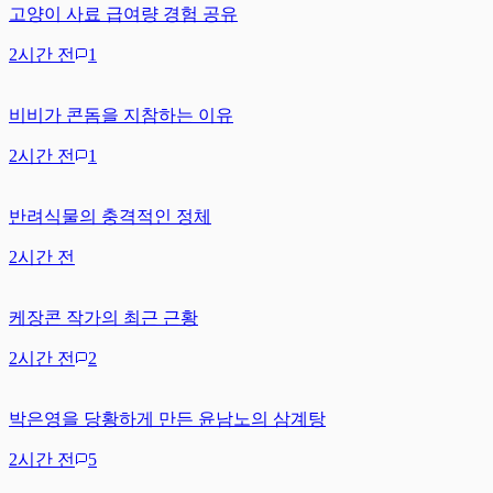
고양이 사료 급여량 경험 공유
2시간 전
1
비비가 콘돔을 지참하는 이유
2시간 전
1
반려식물의 충격적인 정체
2시간 전
케장콘 작가의 최근 근황
2시간 전
2
박은영을 당황하게 만든 윤남노의 삼계탕
2시간 전
5