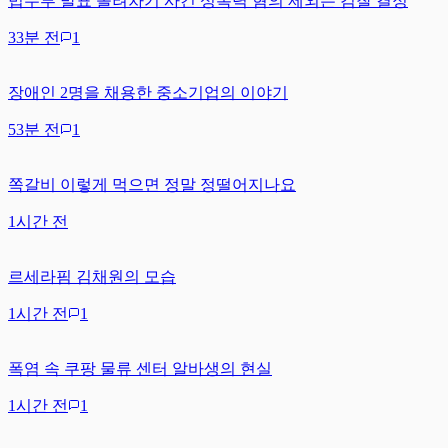
법무부 발표 돌려차기 사건 성폭력 혐의 제외는 검찰 결정
33분 전
1
장애인 2명을 채용한 중소기업의 이야기
53분 전
1
쪽갈비 이렇게 먹으면 정말 정떨어지나요
1시간 전
르세라핌 김채원의 모습
1시간 전
1
폭염 속 쿠팡 물류 센터 알바생의 현실
1시간 전
1