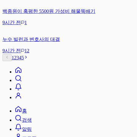
백종원이 혹평한 5500원 가성비 해물뚝배기
9시간 전
1
누수 빌런과 변호사의 대결
9시간 전
12
1
2
3
4
5
홈
검색
알림