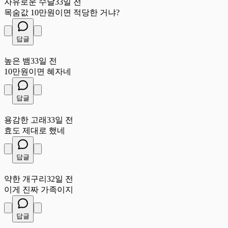
자유로운 수달
33일 전
목숨값 10만원이면 적당한 거냐?
답글
높
높은 뱀
33일 전
10만원이면 혜자네
답글
용
용감한 고래
33일 전
효도 제대로 했네
답글
약
약한 개구리
32일 전
이게 진짜 가족이지
답글
작