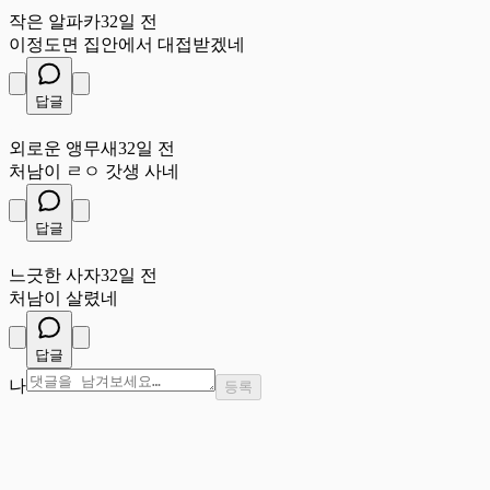
작은 알파카
32일 전
이정도면 집안에서 대접받겠네
답글
외
외로운 앵무새
32일 전
처남이 ㄹㅇ 갓생 사네
답글
느
느긋한 사자
32일 전
처남이 살렸네
답글
나
등록