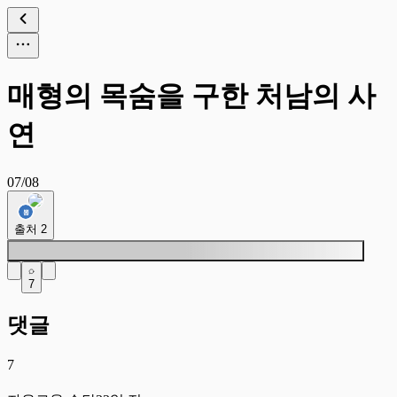
매형의 목숨을 구한 처남의 사
연
07/08
출처
2
7
댓글
7
자