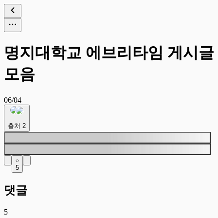
명지대학교 에브리타임 게시글
모음
06/04
출처
2
5
댓글
5