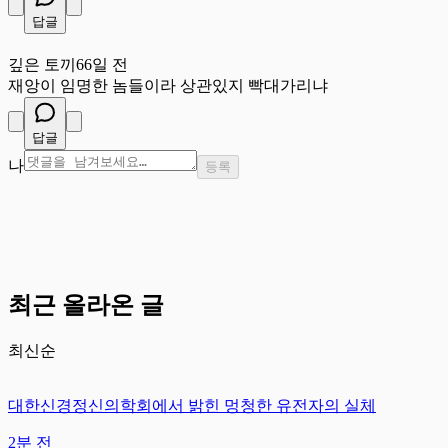
답글
깊
깊은 토끼
66일 전
재앙이 임명한 놈들이라 상관있지 빡대가리냐
답글
나
등록
최근 올라온 글
최신순
대한신경정신의학회에서 밝힌 멍청한 유전자의 실체
2분 전