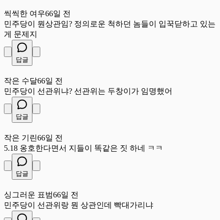
씩
씩씩한 여우
66일 전
민주당이 뭔상관임? 정의로운 척하던 놈들이 입꾹닫하고 있는
게 문제지
답글
작
작은 수달
66일 전
민주당이 선관위냐? 선관위는 두창이가 임명했어
답글
작
작은 기린
66일 전
5.18 옹호한다면서 지들이 똑같은 짓 하네 ㅋㅋ
답글
싱
싱그러운 표범
66일 전
민주당이 선관위랑 뭔 상관인데 빡대가리냐