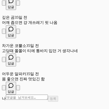
답글
깊
깊은 곰
35일 전
어깨 좁으면 걍 개쓰레기 핏 나옴
답글
차
차가운 코뿔소
35일 전
고딩때 쫄쫄이 티에 통바지 입던 거 생각나네
답글
어
어두운 알파카
35일 전
몸 좋으면 진짜 멋있긴 함
답글
나
등록