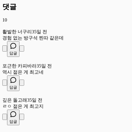
댓글
10
활
활발한 너구리
35일 전
경험 없는 방구석 찐따 같은데
답글
포
포근한 카피바라
35일 전
역시 젊은 게 최고네
답글
깊
깊은 돌고래
35일 전
ㄹㅇ 젊은 게 최고지
답글
자