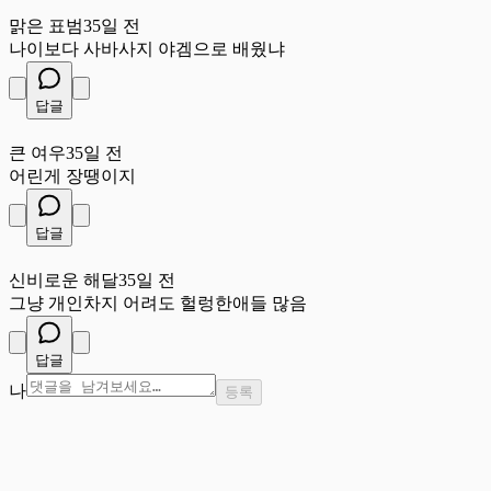
맑
맑은 표범
35일 전
나이보다 사바사지 야겜으로 배웠냐
답글
큰
큰 여우
35일 전
어린게 장땡이지
답글
신
신비로운 해달
35일 전
그냥 개인차지 어려도 헐렁한애들 많음
답글
나
등록