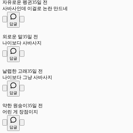
자유로운 펭귄
35일 전
사바사인데 이걸로 논란 만드네
답글
외
외로운 말
35일 전
나이보다 사바사지
답글
날
날렵한 고래
35일 전
나이보다 그냥 사바사지
답글
약
약한 원숭이
35일 전
어린 게 장점이지
답글